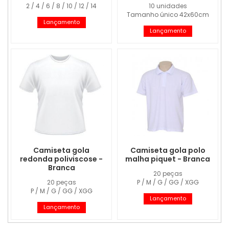
2 / 4 / 6 / 8 / 10 / 12 / 14
10 unidades
Tamanho único 42x60cm
Lançamento
Lançamento
Camiseta gola
Camiseta gola polo
redonda poliviscose -
malha piquet - Branca
Branca
20 peças
20 peças
P / M / G / GG / XGG
P / M / G / GG / XGG
Lançamento
Lançamento