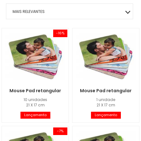
MAIS RELEVANTES
MAIS VENDIDOS
-16%
MENOR PREÇO
MAIOR PREÇO
A - Z
Mouse Pad retangular
Mouse Pad retangular
10 unidades
1 unidade
21 X 17 cm
21 X 17 cm
Lançamento
Lançamento
-7%