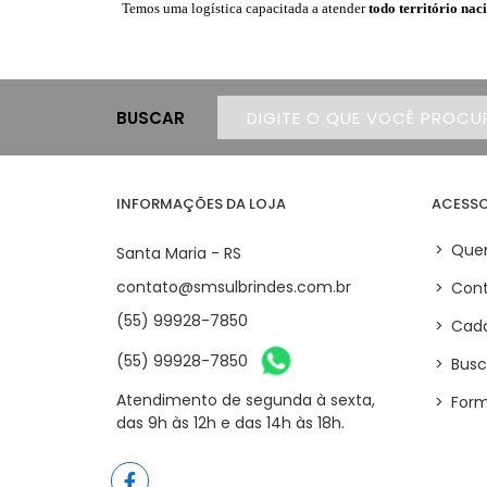
Temos uma logística capacitada a atender
todo território nac
BUSCAR
INFORMAÇÕES DA LOJA
ACESSO
>
Que
Santa Maria - RS
contato@smsulbrindes.com.br
>
Cont
(55) 99928-7850
>
Cada
(55) 99928-7850
>
Busc
Atendimento de segunda à sexta,
>
Form
das 9h às 12h e das 14h às 18h.